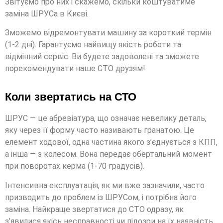
Звітуємо про них і скажемо, скільки коштуватиме
заміна ШРУСа в Києві.
Зможемо відремонтувати машину за короткий термін
(1-2 дні). Гарантуємо найвищу якість роботи та
відмінний сервіс. Ви будете задоволені та зможете
порекомендувати наше СТО друзям!
Коли звертатись на СТО
ШРУС — це абревіатура, що означає невелику деталь,
яку через її форму часто називають гранатою. Це
елемент ходової, одна частина якого з’єднується з КПП,
а інша — з колесом. Вона передає обертальний момент
при поворотах керма (1-70 градусів).
Інтенсивна експлуатація, як ми вже зазначили, часто
призводить до проблем із ШРУСом, і потрібна його
заміна. Найкраще звертатися до СТО одразу, як
з’явилися якісь несправності чи підозри на їх наявність.