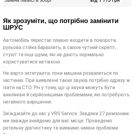
Заміна піввісі в зборі
від 1 775 грн
Як зрозуміти, що потрібно замінити
ШРУС
Автомобіль перестає плавно входити в повороти,
рульова стійка барахлить, в салоні чутний скрегіт,
стукіт та інші шуми, які не дають нормально
користуватися автівкою.
Не варто затягувати, поки машина розвалиться по
частинах. При виявленні таких звуків потрібно одразу ж
їхати на СТО. Річ у тому, що ці звуки можуть бути
викликані й серйознішими проблемами, які потребують
негайного вирішення.
Заїжджайте до нас у VRS Service. Завдяки 27 ремзонам
ми завжди знайдемо для вас місце. Проведемо
ретельну діагностику та виявимо наявні проблеми.